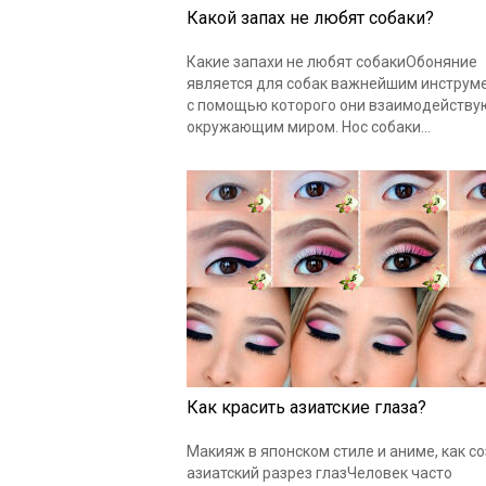
Какой запах не любят собаки?
Какие запахи не любят собакиОбоняние
является для собак важнейшим инструм
с помощью которого они взаимодейству
окружающим миром. Нос собаки…
Как красить азиатские глаза?
Макияж в японском стиле и аниме, как с
азиатский разрез глазЧеловек часто