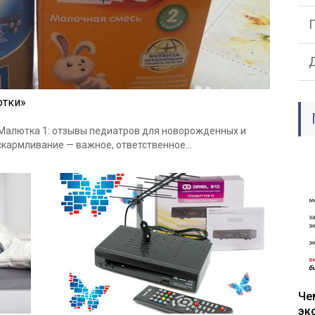
ютки»
Малютка 1: отзывы педиатров для новорожденных и
скармливание — важное, ответственное…
Че
эк