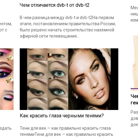
Чем отличается dvb-t от dvb-t2
Мес
ниш
В чем разница между dvb-t и dvb-t2На первом
изм
ентом,
этапе, постановлением правительства России,
ют с
было решено начать строительство наземной
эфирной сети телевещания…
Че
ге
Раз
Как красить глаза черными тенями?
дов
док
оздать
Тени для век — как правильно красить глаза
тенямиТени для век — как правильно красить