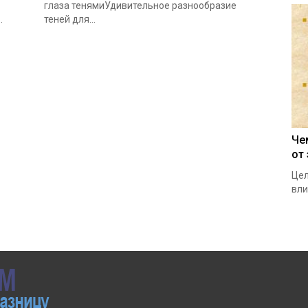
глаза тенямиУдивительное разнообразие
…
теней для…
Че
от
Цел
вли