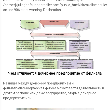
method view::load() should not be called statically in
/home/j/juliagbd/superiorseller.com/public_html/sites/all/modules
on line 906.strict warning: Declaration…
Чем отличается дочернее предприятие от филиала
Разница между дочерним предприятием и
филиаломКоммерческая фирма может вести деятельность в
другом регионе или даже государстве, открыв дочернее
предприятие или…