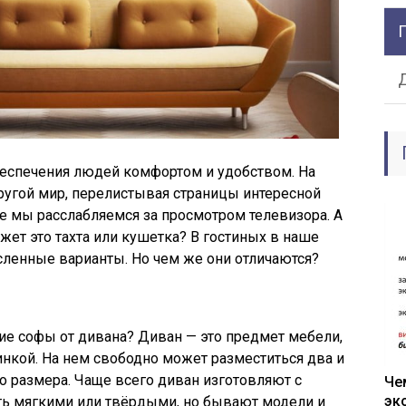
беспечения людей комфортом и удобством. На
угой мир, перелистывая страницы интересной
не мы расслабляемся за просмотром телевизора. А
ожет это тахта или кушетка? В гостиных в наше
сленные варианты. Но чем же они отличаются?
чие софы от дивана? Диван — это предмет мебели,
нкой. На нем свободно может разместиться два и
го размера. Чаще всего диван изготовляют с
Че
эк
ть мягкими или твёрдыми, но бывают модели и