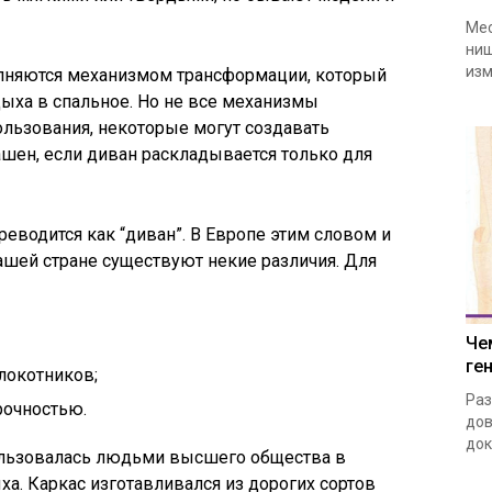
Мес
ниш
изм
няются механизмом трансформации, который
дыха в спальное. Но не все механизмы
льзования, некоторые могут создавать
ашен, если диван раскладывается только для
ереводится как “диван”. В Европе этим словом и
ашей стране существуют некие различия. Для
Че
ге
локотников;
Раз
рочностью.
дов
док
ользовалась людьми высшего общества в
ха. Каркас изготавливался из дорогих сортов