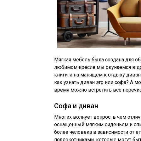
Мягкая мебель была создана для о
любимом кресле мы окунаемся в др
книги, а на манящем к отдыху дива
как узнать диван это или софа? А м
время можно встретить все перечи
Софа и диван
Многих волнует вопрос: в чем отли
оснащенный мягким сиденьем и спи
более человека в зависимости от е
подлокотниками, которые могут бы