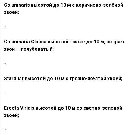
Columnaris высотой до 10 м с коричнево-зелёной
хвоей;
↑
Columnaris Glauca высотой также до 10 м, но цвет
хвои — голубоватый;
↑
Stardust высотой до 10 м с грязно-жёлтой хвоей;
↑
Erecta Viridis высотой до 10 м со светло-зеленой
хвоей;
↑