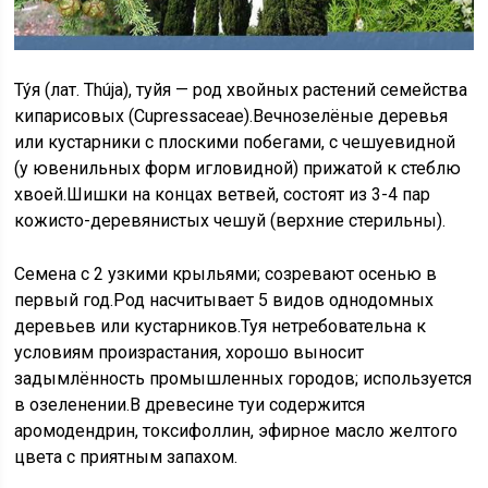
Ту́я (лат. Thúja), туйя — род хвойных растений семейства
кипарисовых (Cupressaceae).Вечнозелёные деревья
или кустарники с плоскими побегами, с чешуевидной
(у ювенильных форм игловидной) прижатой к стеблю
хвоей.Шишки на концах ветвей, состоят из 3-4 пар
кожисто-деревянистых чешуй (верхние стерильны).
Семена с 2 узкими крыльями; созревают осенью в
первый год.Род насчитывает 5 видов однодомных
деревьев или кустарников.Туя нетребовательна к
условиям произрастания, хорошо выносит
задымлённость промышленных городов; используется
в озеленении.В древесине туи содержится
аромодендрин, токсифоллин, эфирное масло желтого
цвета с приятным запахом.