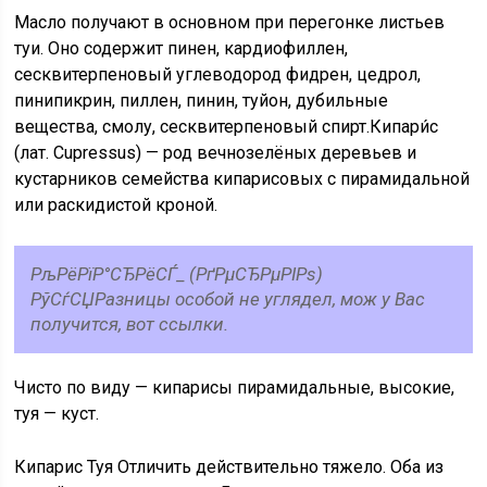
Масло получают в основном при перегонке листьев
туи. Оно содержит пинен, кардиофиллен,
сесквитерпеновый углеводород фидрен, цедрол,
пинипикрин, пиллен, пинин, туйон, дубильные
вещества, смолу, сесквитерпеновый спирт.Кипари́с
(лат. Cupressus) — род вечнозелёных деревьев и
кустарников семейства кипарисовых с пирамидальной
или раскидистой кроной.
РљРёРїР°СЂРёСЃ_ (РґРµСЂРµРІРѕ)
РўСѓСЏРазницы особой не углядел, мож у Вас
получится, вот ссылки.
Чисто по виду — кипарисы пирамидальные, высокие,
туя — куст.
Кипарис Туя Отличить действительно тяжело. Оба из