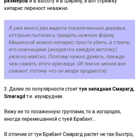
размеров
и в высоту и в ширину, а вот стрижку
кипарис переност неважно
Я уже много раз видела покалеченные деревья,
которым пытались придать нужную форму.
Машинкой можно кипарис просто убить, а стричь
его ножницами (аккуратно каждую веточку)
ужасно маятно. Поэтому нужно думать, прежде
чем сажать этого красавца. (И тем не менее все
сажают, потому что он везде продается).
3. Далее по популярности стоит
туя западная Смарагд
,
Smaragd
т.е. изумрудная.
Вижу ее то посаженную группами, то в изгородях,
иногда перемешанной с туей Брабант…
В отличии от туи Брабант Смарагд растет не так быстро,