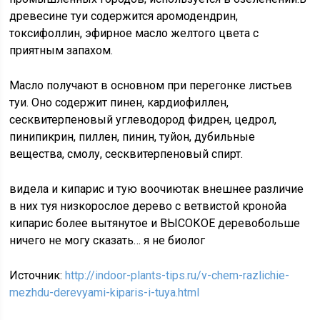
древесине туи содержится аромодендрин,
токсифоллин, эфирное масло желтого цвета с
приятным запахом.
Масло получают в основном при перегонке листьев
туи. Оно содержит пинен, кардиофиллен,
сесквитерпеновый углеводород фидрен, цедрол,
пинипикрин, пиллен, пинин, туйон, дубильные
вещества, смолу, сесквитерпеновый спирт.
видела и кипарис и тую воочиютак внешнее различие
в них туя низкорослое дерево с ветвистой кронойа
кипарис более вытянутое и ВЫСОКОЕ деревобольше
ничего не могу сказать… я не биолог
Источник:
http://indoor-plants-tips.ru/v-chem-razlichie-
mezhdu-derevyami-kiparis-i-tuya.html