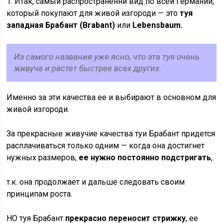
1. Итак, самый распространеннй вид по всей Германии,
который покупают для живой изгороди — это
туя
западная Брабант (Brabant)
или
Lebensbaum.
Из самого названия уже ясно, что эта туя очень
живуча и растет быстрее всех других.
Именно за эти качества ее и выбирают в основном для
живой изгороди.
За прекрасные живучие качества туи Брабант придется
расплачиваться только одним — когда она достигнет
нужных размеров,
ее нужно постоянно подстригать
,
т.к. она продолжает и дальше следовать своим
принципам роста.
НО туя Брабант
прекрасно переносит стрижку
, ее