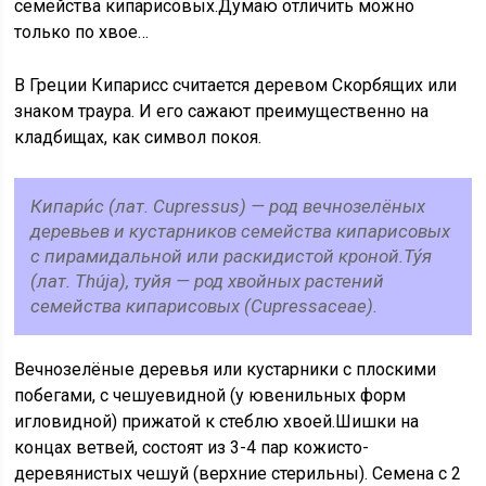
семейства кипарисовых.Думаю отличить можно
только по хвое…
В Греции Кипарисс считается деревом Скорбящих или
знаком траура. И его сажают преимущественно на
кладбищах, как символ покоя.
Кипари́с (лат. Cupressus) — род вечнозелёных
деревьев и кустарников семейства кипарисовых
с пирамидальной или раскидистой кроной.Ту́я
(лат. Thúja), туйя — род хвойных растений
семейства кипарисовых (Cupressaceae).
Вечнозелёные деревья или кустарники с плоскими
побегами, с чешуевидной (у ювенильных форм
игловидной) прижатой к стеблю хвоей.Шишки на
концах ветвей, состоят из 3-4 пар кожисто-
деревянистых чешуй (верхние стерильны). Семена с 2