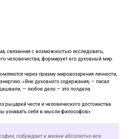
а, связанная с возможностью исследовать,
го человечества, формирует его духовный мир.
ломляются через призму мировоззрения личности,
нергию. «Вне духовного содержания, — писал
ашвили, — любое дело — это полдела.
з рыцарей чести и человеческого достоинства.
ны узнавать себя в мысли философов».
ософия, побуждает к жизни абсолютно все