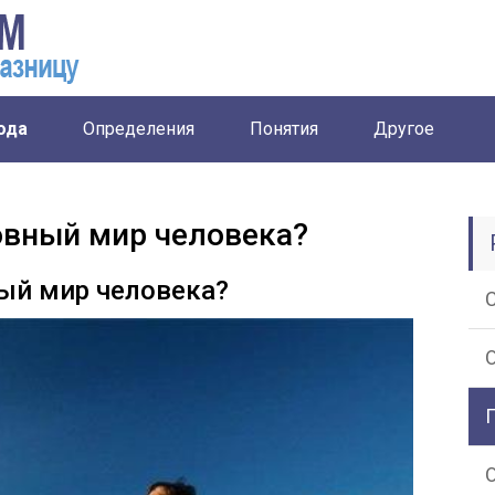
ода
Определения
Понятия
Другое
овный мир человека?
ый мир человека?