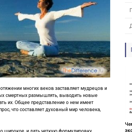
ротяжении многих веков заставляет мудрецов и
тых смертных размышлять, выводить новые
ать их. Общее представление о нем имеет
прос, что составляет духовный мир человека,
Че
эк
но широкое, и дать четкую формулировку