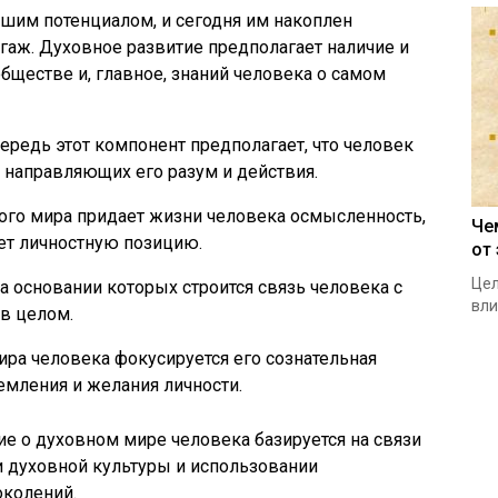
ьшим потенциалом, и сегодня им накоплен
аж. Духовное развитие предполагает наличие и
обществе и, главное, знаний человека о самом
ередь этот компонент предполагает, что человек
 направляющих его разум и действия.
ного мира придает жизни человека осмысленность,
Че
ет личностную позицию.
от
Цел
а основании которых строится связь человека с
вли
в целом.
мира человека фокусируется его сознательная
емления и желания личности.
ие о духовном мире человека базируется на связи
и духовной культуры и использовании
колений.