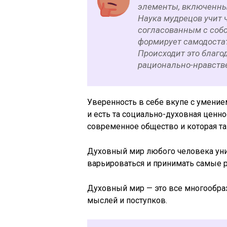
элементы, включенные
Наука мудрецов учит 
согласованным с собс
формирует самодостат
Происходит это благо
рационально-нравств
Уверенность в себе вкупе с умени
и есть та социально-духовная ценно
современное общество и которая та
Духовный мир любого человека ун
варьироваться и принимать самые 
Духовный мир — это все многообраз
мыслей и поступков.