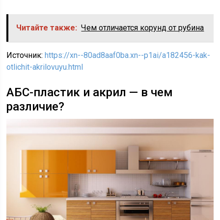
Читайте также:
Чем отличается корунд от рубина
Источник:
https://xn--80ad8aaf0ba.xn--p1ai/a182456-kak-
otlichit-akrilovuyu.html
АБС-пластик и акрил — в чем
различие?