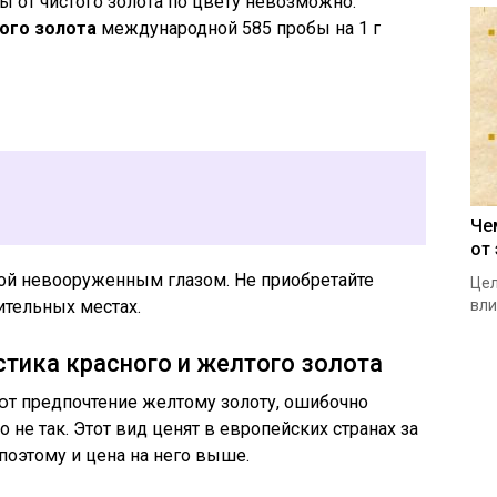
ы от чистого золота по цвету невозможно.
ого золота
международной 585 пробы на 1 г
Че
от
ой невооруженным глазом. Не приобретайте
Цел
вли
ительных местах.
тика красного и желтого золота
т предпочтение желтому золоту, ошибочно
о не так. Этот вид ценят в европейских странах за
поэтому и цена на него выше.