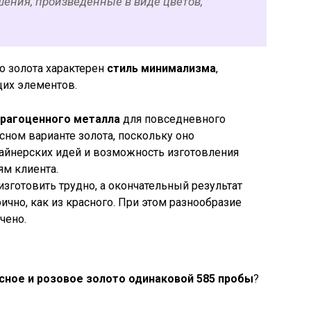
шения, произведенные в виде цветов,
о золота характерен
стиль минимализма
,
их элементов.
драгоценного металла
для повседневного
сном варианте золота, поскольку оно
айнерских идей и возможность изготовления
м клиента.
зготовить трудно, а окончательный результат
чно, как из красного. При этом разнообразие
чено.
асное и розовое золото одинаковой 585 пробы
?