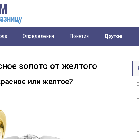
ода
Определения
Понятия
Другое
сное золото от желтого
красное или желтое?