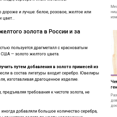
Мес
 дороже и лучше: белое, розовое, желтое или
ниш
изм
 и цвет…
желтого золота в России и за
стью пользуется драгметалл с красноватым
и США — золото желтого цвета.
лучить путем добавления в золото примесей из
, если в состав лигатуры входит серебро. Ювелиры
ля, изготавливая драгоценное изделие.
Че
ге
и, предъявляя требования к чистоте золота, не
Раз
дов
док
 иногда добавляли большое количество серебра,