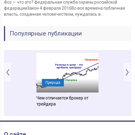
Фсо — что это? федеральная служба охраны российской
федерацииЗакон 4 февраля 2016Во все времена публичная
власть, созданная человечеством, нуждалась в…
Популярные публикации
ния
Природа
Понятия
ся изометрия от
Чем отличается брокер от
Чем отличается
и
трейдера
местообитание 
экологической 
О сайте