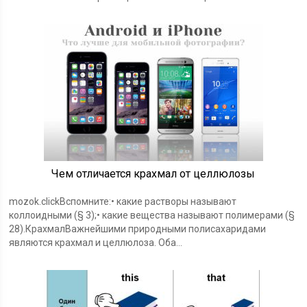
Чем отличается крахмал от целлюлозы
mozok.clickВспомните:• какие растворы называют
коллоидными (§ 3);• какие вещества называют полимерами (§
28).КрахмалВажнейшими природными полисахаридами
являются крахмал и целлюлоза. Оба…