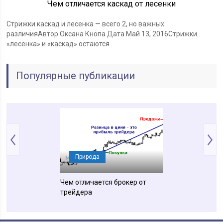
Чем отличается каскад от лесенки
Стрижки каскад и лесенка — всего 2, но важных
различияАвтор Оксана Кнопа Дата Май 13, 2016Стрижки
«лесенка» и «каскад» остаются…
Популярные публикации
ния
Природа
Понятия
ся изометрия от
Чем отличается брокер от
Чем отличается
и
трейдера
местообитание 
экологической 