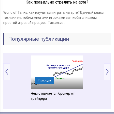
Как правильно стрелять на арте?
World of Tanks: как научиться играть на арте?Данный класс
техники нелюбим многими игроками за якобы слишком
простой игровой процесс. Тяжелые…
Популярные публикации
ния
Природа
Понятия
ся изометрия от
Чем отличается брокер от
Чем отличается
и
трейдера
местообитание 
экологической 