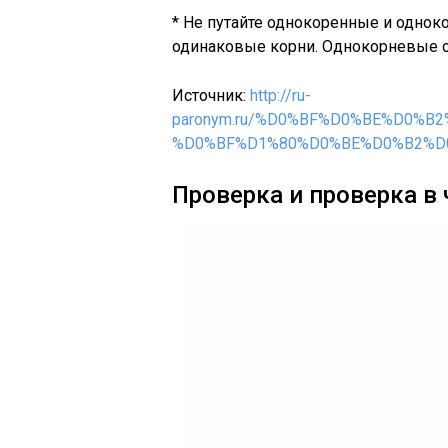
* Не путайте однокоренные и одно
одинаковые корни. Однокорневые с
Источник:
http://ru-
paronym.ru/%D0%BF%D0%BE%D0%B
%D0%BF%D1%80%D0%BE%D0%B2%D
Проверка и проверка в