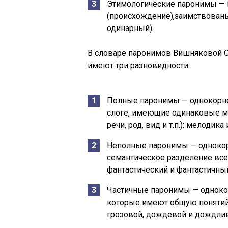
Этимологические паронимы —
(происхождение),заимствован
одинарный).
В словаре паронимов Вишняковой О.
имеют три разновидности.
Полные паронимы — однокорне
слоге, имеющие одинаковые мо
речи, род, вид и т.п.): мелодик
Неполные паронимы — одноко
семантическое разделение все
фантастический и фантастичны
Частичные паронимы — одноко
которые имеют общую понятий
грозовой, дождевой и дождли