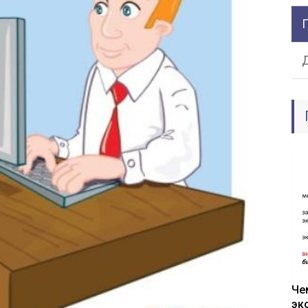
Че
эк