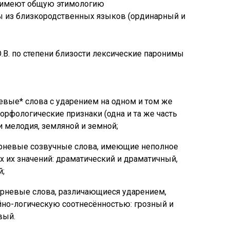
 имеют общую этимологию
ы из близкородственных языков (ординарный и
В. по степени близости лексические паронимы
вые* слова с ударением на одном и том же
рфологические признаки (одна и та же часть
а и мелодия, земляной и земной;
рневые созвучные слова, имеющие неполное
х их значений: драматический и драматичный,
й;
рневые слова, различающиеся ударением,
но-логическую соотнесённостью: грозный и
вый.