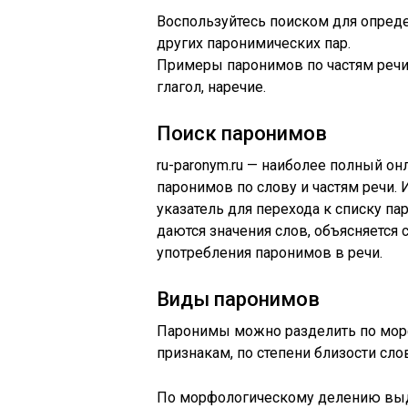
Воспользуйтесь поиском для опреде
других паронимических пар.
Примеры паронимов по частям речи:
глагол, наречие.
Поиск паронимов
ru-paronym.ru — наиболее полный о
паронимов по слову и частям речи.
указатель для перехода к списку п
даются значения слов, объясняется 
употребления паронимов в речи.
Виды паронимов
Паронимы можно разделить по мор
признакам, по степени близости сло
По морфологическому делению вы