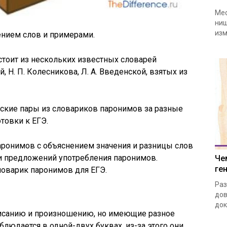
Мес
ниш
изм
ением слов и примерами.
остоит из нескольких известных словарей
 Н. П. Колесникова, Л. А. Введенской, взятых из
ские пары из словариков паронимов за разные
товки к ЕГЭ.
аронимов с объяснением значения и разницы слов
 и предложений употребления паронимов.
Че
ге
оварик паронимов для ЕГЭ.
Раз
дов
док
исанию и произношению, но имеющие разное
блюдается в одной-двух буквах, из-за этого они