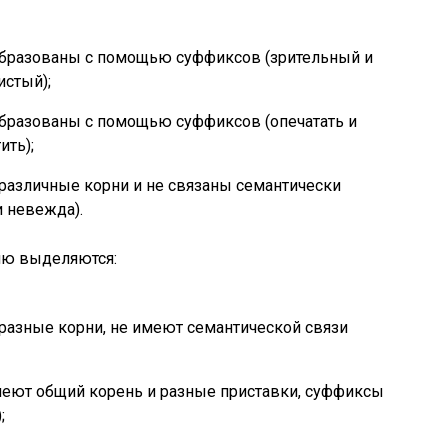
бразованы с помощью суффиксов (зрительный и
истый);
разованы с помощью суффиксов (опечатать и
ить);
азличные корни и не связаны семантически
и невежда).
ию выделяются:
азные корни, не имеют семантической связи
ют общий корень и разные приставки, суффиксы
;