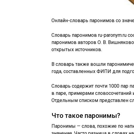
Онлайн-словарь паронимов со знач
Словарь паронимов ru-paronym.ru с
паронимов авторов О. В. Вишняковой,
открытых источников.
В словарь также вошли паронимиче
года, составленных ФИПИ для подго
Словарь содержит почти 1000 пар п
в паре, примерами словосочетаний
Отдельным списком представлен сл
Что такое паронимы?
Паронимы — слова, похожие по нап
значение. Часто разница в словах на