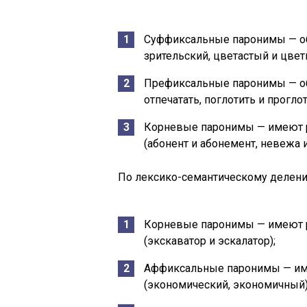
Суффиксальные паронимы — о
зрительский, цветастый и цвет
Префиксальные паронимы — об
отпечатать, поглотить и проглот
Корневые паронимы — имеют р
(абонент и абонемент, невежа 
По лексико-семантическому делен
Корневые паронимы — имеют р
(экскаватор и эскалатор);
Аффиксальные паронимы — име
(экономический, экономичный)