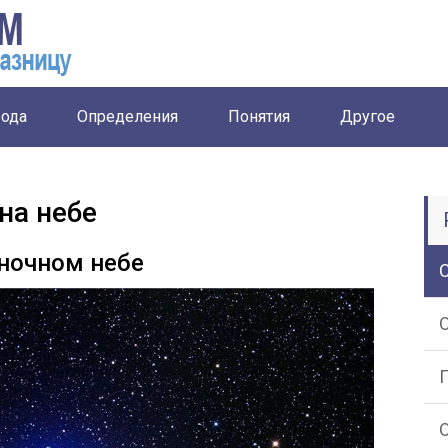
ода
Определения
Понятия
Другое
на небе
 ночном небе