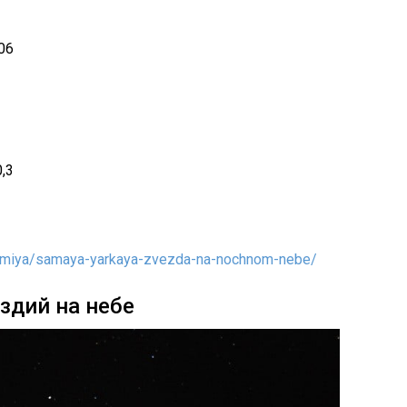
,06
0,3
nomiya/samaya-yarkaya-zvezda-na-nochnom-nebe/
здий на небе