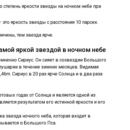
о степень яркости звезды на ночном небе при
это яркость звезды с расстояния 10 парсек.
чины, тем звезда ярче.
амой яркой звездой в ночном небе
сомненно Сириус. Он сияет в созвездии Большого
лушарии в течение зимних месяцев. Видимая
46m. Сириус в 20 раз ярче Солнца и в два раза
етовых годах от Солнца и является одной из
вляется результатом его истинной яркости и его
рка звезда ночного неба, которая входит в
зывается α Большого Пса.