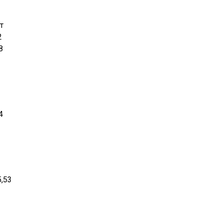
т
2
,8
,4
5,53