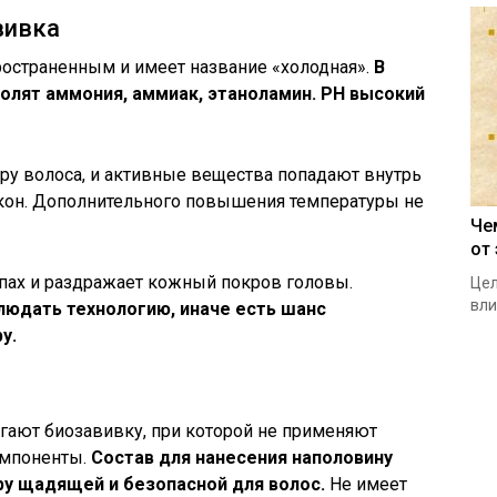
вивка
остраненным и имеет название «холодная».
В
колят аммония, аммиак, этаноламин. РН высокий
ру волоса, и активные вещества попадают внутрь
локон. Дополнительного повышения температуры не
Че
от
апах и раздражает кожный покров головы.
Цел
вли
юдать технологию, иначе есть шанс
у.
ают биозавивку, при которой не применяют
омпоненты.
Состав для нанесения наполовину
ру щадящей и безопасной для волос.
Не имеет