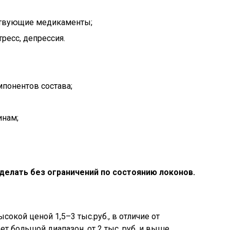
ствующие медикаменты;
ресс, депрессия.
понентов состава;
нам;
делать без ограничений по состоянию локонов.
сокой ценой 1,5–3 тыс.руб., в отличие от
ет большой диапазон, от 2 тыс. руб. и выше.