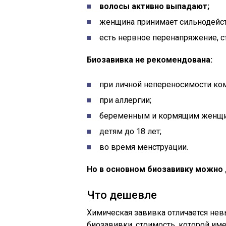
волосы активно выпадают;
женщина принимает сильнодей
есть нервное перенапряжение, ст
Биозавивка не рекомендована:
при личной непереносимости ком
при аллергии;
беременным и кормящим женщи
детям до 18 лет;
во время менструации.
Но в основном биозавивку можно 
Что дешевле
Химическая завивка отличается невы
биозавивки, стоимость, которой име