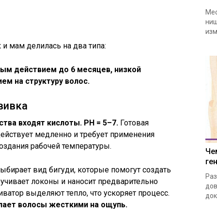
Мес
ниш
изм
и мам делилась на два типа:
ым действием до 6 месяцев, низкой
ем на структуру волос.
вивка
ва входят кислоты. РН = 5–7.
Готовая
 действует медленно и требует применения
оздания рабочей температуры.
Че
ге
ыбирает вид бигуди, которые помогут создать
Раз
учивает локоны и наносит предварительно
дов
иватор выделяют тепло, что ускоряет процесс.
док
лает волосы жесткими на ощупь.