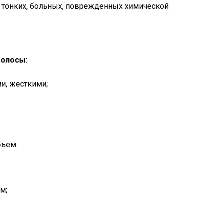
 тонких, больных, поврежденных химической
волосы:
и, жесткими;
бъем.
м;