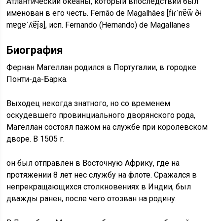
Атлантический океаны, который впоследствии был
именован в его честь. Fernão de Magalhães [fɨɾˈnɐ̃w̃ ðɨ
mɐɡɐˈʎɐ̃ȷ̃s], исп. Fernando (Hernando) de Magallanes
Биография
Фернан Магеллан родился в Португалии, в городке
Понти-да-Барка.
Выходец некогда знатного, но со временем
оскудевшего провинциального дворянского рода,
Магеллан состоял пажом на службе при королевском
дворе. В 1505 г.
он был отправлен в Восточную Африку, где на
протяжении 8 лет нес службу на флоте. Сражался в
непрекращающихся столкновениях в Индии, был
дважды ранен, после чего отозван на родину.