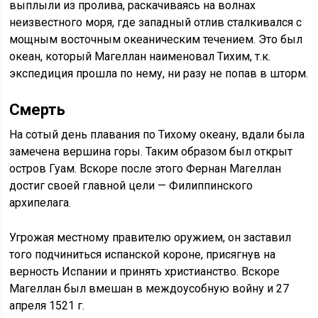
выплыли из пролива, раскачиваясь на волнах
неизвестного моря, где западный отлив сталкивался с
мощным восточным океаническим течением. Это был
океан, который Магеллан наименовал Тихим, т.к.
экспедиция прошла по нему, ни разу не попав в шторм.
Смерть
На сотый день плавания по Тихому океану, вдали была
замечена вершина горы. Таким образом был открыт
остров Гуам. Вскоре после этого Фернан Магеллан
достиг своей главной цели — Филиппинского
архипелага.
Угрожая местному правителю оружием, он заставил
того подчиниться испанской короне, присягнув на
верность Испании и принять христианство. Вскоре
Магеллан был вмешан в междоусобную войну и 27
апреля 1521 г.