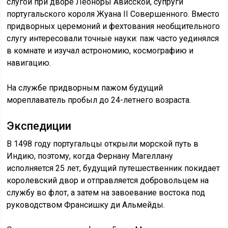
слугой при дворе Леоноры Ависской, супруги
португальского короля Жуана II Совершенного. Вместо
придворных церемоний и фехтования необщительного
слугу интересовали точные науки: паж часто уединялся
в комнате и изучал астрономию, космографию и
навигацию.
На службе придворным пажом будущий
мореплаватель пробыл до 24-летнего возраста.
Экспедиции
В 1498 году португальцы открыли морской путь в
Индию, поэтому, когда Фернану Магеллану
исполняется 25 лет, будущий путешественник покидает
королевский двор и отправляется добровольцем на
службу во флот, а затем на завоевание востока под
руководством Франсишку ди Альмейды.