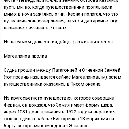
часть «Неведомой Южной земли». Острова казались
пустыми, но, когда путешественники проплывали
мимо, в ночи зажглись огни. Фернан полагал, что это
вулканические извержения, за что и дал архипелагу
название, связанное с огнем.
Но на самом деле это индейцы разжигали костры.
Магелланов пролив
Судна прошли между Патагонией и Огненной Землей
(тот пролив называется сейчас Магеллановым), затем
путешественники оказались в Тихом океане.
Из кругосветного путешествия, которое совершил
Фернан, он доказал, что Земля имеет форму шара,
через 1081 день плавания в 1522 году возвратился
только один корабль «Виктория» с 18 моряками на
борту, которыми командовал Элькано.