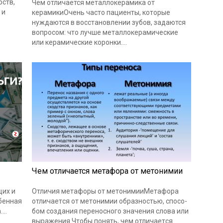
рств,
Чем отличается металлокерамика от
 и
керамикиОчень часто пациенты, которые
нуждаются в восстановлении зубов, задаются
вопросом: что лучше металлокерамические
или керамические коронки....
Чем отличается метафора от метонимии
щих и
Отличия метафоры от метонимииМетафора
бенная
отли­ча­ет­ся от мето­ни­мии образ­но­стью, спо­со­
...
бом созда­ния пере­нос­но­го зна­че­ния сло­ва или
выра­же­ния.Чтобы понять, чем отли­ча­ет­ся