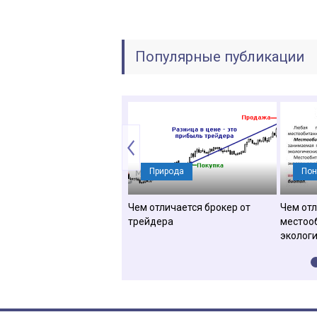
Популярные публикации
Определения
Природа
Пон
отличается изометрия от
Чем отличается брокер от
Чем от
нометрии
трейдера
местоо
эколог