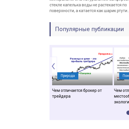
стекле капелька воды не растекается по
поверхности, а катается как шарик ртути...
Популярные публикации
Определения
Природа
Пон
отличается изометрия от
Чем отличается брокер от
Чем от
нометрии
трейдера
местоо
эколог