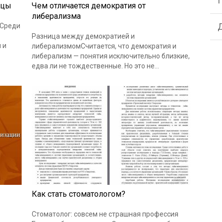
ицы
Чем отличается демократия от
либерализма
йСреди
Разница между демократией и
 и
либерализмомСчитается, что демократия и
либерализм — понятия исключительно близкие,
едва ли не тождественные. Но это не…
Как стать стоматологом?
Стоматолог: совсем не страшная профессия