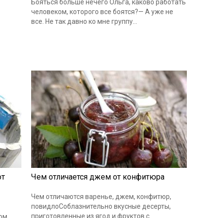
Бояться больше нечего Ольга, каково работать
человеком, которого все боятся?— А уже не
все. Не так давно ко мне группу…
о
от
Чем отличается джем от конфитюра
Чем отличаются варенье, джем, конфитюр,
повидлоСоблазнительно вкусные десерты,
приготовленные из ягод и фруктов с
ом